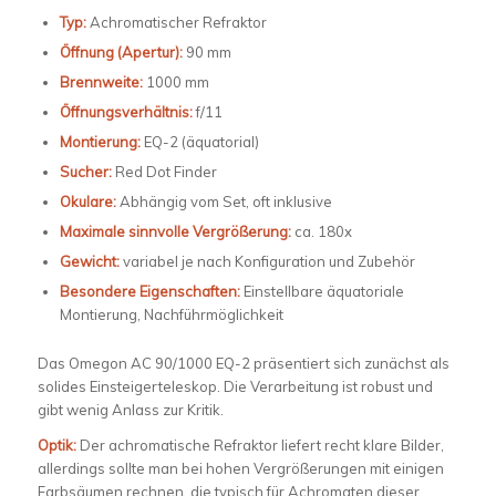
Typ:
Achromatischer Refraktor
Öffnung (Apertur):
90 mm
Brennweite:
1000 mm
Öffnungsverhältnis:
f/11
Montierung:
EQ-2 (äquatorial)
Sucher:
Red Dot Finder
Okulare:
Abhängig vom Set, oft inklusive
Maximale sinnvolle Vergrößerung:
ca. 180x
Gewicht:
variabel je nach Konfiguration und Zubehör
Besondere Eigenschaften:
Einstellbare äquatoriale
Montierung, Nachführmöglichkeit
Das Omegon AC 90/1000 EQ-2 präsentiert sich zunächst als
solides Einsteigerteleskop. Die Verarbeitung ist robust und
gibt wenig Anlass zur Kritik.
Optik:
Der achromatische Refraktor liefert recht klare Bilder,
allerdings sollte man bei hohen Vergrößerungen mit einigen
Farbsäumen rechnen, die typisch für Achromaten dieser