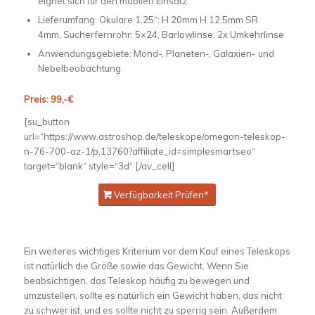
eignet sich für den mobilen Einsatz.
Lieferumfang: Okulare 1,25“: H 20mm H 12,5mm SR
4mm, Sucherfernrohr: 5×24, Barlowlinse: 2x Umkehrlinse
Anwendungsgebiete: Mond-, Planeten-, Galaxien- und
Nebelbeobachtung
Preis: 99,-€
[su_button
url=“https://www.astroshop.de/teleskope/omegon-teleskop-
n-76-700-az-1/p,13760?affiliate_id=simplesmartseo“
target=“blank“ style=“3d“ [/av_cell]
Verfügbarkeit Prüfen*
Ein weiteres wichtiges Kriterium vor dem Kauf eines Teleskops
ist natürlich die Größe sowie das Gewicht. Wenn Sie
beabsichtigen, das Teleskop häufig zu bewegen und
umzustellen, sollte es natürlich ein Gewicht haben, das nicht
zu schwer ist, und es sollte nicht zu sperrig sein. Außerdem