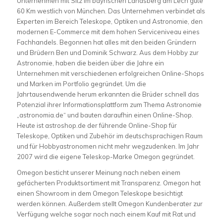
Unternehmen mit Sitz im bayrischen Landsberg am Lech gute
60 Km westlich von München. Das Unternehmen verbindet als
Experten im Bereich Teleskope, Optiken und Astronomie, den
modernen E-Commerce mit dem hohen Serviceniveau eines
Fachhandels. Begonnen hat alles mit den beiden Gründern
und Brüdern Ben und Dominik Schwarz. Aus dem Hobby zur
Astronomie, haben die beiden über die Jahre ein
Unternehmen mit verschiedenen erfolgreichen Online-Shops
und Marken im Portfolio gegründet. Um die
Jahrtausendwende herum erkannten die Brüder schnell das
Potenzial ihrer Informationsplattform zum Thema Astronomie
„astronomia.de“ und bauten daraufhin einen Online-Shop.
Heute ist astroshop.de der führende Online-Shop für
Teleskope, Optiken und Zubehör im deutschsprachigen Raum
und für Hobbyastronomen nicht mehr wegzudenken. Im Jahr
2007 wird die eigene Teleskop-Marke Omegon gegründet.
Omegon besticht unserer Meinung nach neben einem
gefächerten Produktsortiment mit Transparenz. Omegon hat
einen Showroom in dem Omegon Teleskope besichtigt
werden können. Außerdem stellt Omegon Kundenberater zur
Verfügung welche sogar noch nach einem Kauf mit Rat und