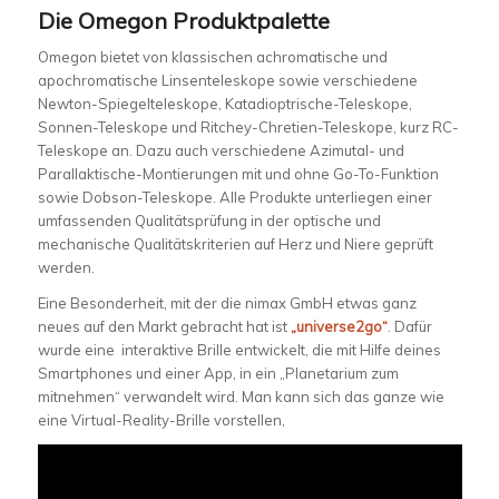
Die Omegon Produktpalette
Omegon bietet von klassischen achromatische und
apochromatische Linsenteleskope sowie verschiedene
Newton-Spiegelteleskope, Katadioptrische-Teleskope,
Sonnen-Teleskope und Ritchey-Chretien-Teleskope, kurz RC-
Teleskope an. Dazu auch verschiedene Azimutal- und
Parallaktische-Montierungen mit und ohne Go-To-Funktion
sowie Dobson-Teleskope. Alle Produkte unterliegen einer
umfassenden Qualitätsprüfung in der optische und
mechanische Qualitätskriterien auf Herz und Niere geprüft
werden.
Eine Besonderheit, mit der die nimax GmbH etwas ganz
neues auf den Markt gebracht hat ist
„universe2go“
. Dafür
wurde eine interaktive Brille entwickelt, die mit Hilfe deines
Smartphones und einer App, in ein „Planetarium zum
mitnehmen“ verwandelt wird. Man kann sich das ganze wie
eine Virtual-Reality-Brille vorstellen,