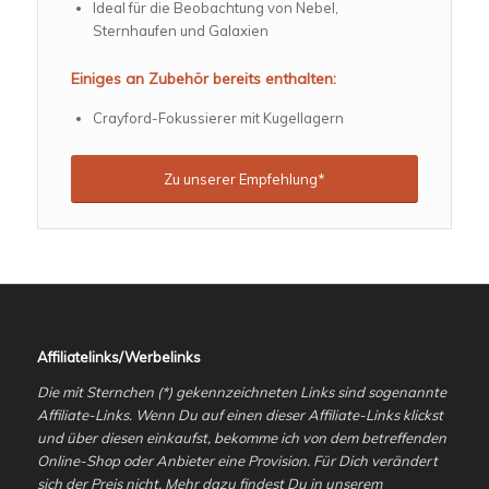
Ideal für die Beobachtung von Nebel,
Sternhaufen und Galaxien
Einiges an Zubehör bereits enthalten:
Crayford-Fokussierer mit Kugellagern
Zu unserer Empfehlung*
Affiliatelinks/Werbelinks
Die mit Sternchen (*) gekennzeichneten Links sind sogenannte
Affiliate-Links. Wenn Du auf einen dieser Affiliate-Links klickst
und über diesen einkaufst, bekomme ich von dem betreffenden
Online-Shop oder Anbieter eine Provision. Für Dich verändert
sich der Preis nicht. Mehr dazu findest Du in unserem