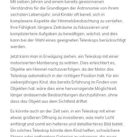
Mit sieben Jahren und einem bereits gewonnenen
Verständnis für die Grundlagen der Astronomie von ihrem
sechsten Lebensjahr, sind Kinder oft bereit, sich in
komplexere Aspekte der Himmelsbeobachtung zu vertiefen.
Ihre Fähigkeit, längere Zeiträume zu fokussieren und
kompliziertere Aufgaben zu bewältigen, wächst, und dies
kann bei der Wahl eines geeigneten Teleskops berücksichtigt
werden.
Jetzt kann man in Erwägung ziehen, ein Teleskop mit einer
motorisierten Montierung zu wählen. Dies erleichtert es,
Objekte am Himmel nachzuverfolgen, da der Motor das
Teleskop automatisch in der richtigen Position hält. Für ein
siebenjähriges Kind, das bereits Erfahrung im Finden von
Objekten hat, wäre dies eine hervorragende Möglichkeit,
länger andauernde Beobachtungen durchzuführen, ohne
dass das Objekt aus dem Sichtfeld driftet.
Es könnte auch an der Zeit sein, in ein Teleskop mit einer
etwas größeren Öffnung zu investieren, was mehr Licht
einfängt und somit ein helleres und detaillierteres Bild bietet.
Ein solches Teleskop könnte dem Kind helfen, schwächere
Sterne oder entferntere Galaxien zu erkennen, die zuvor