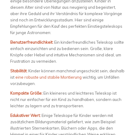
einige besondere Überlegungen anzustellen. Kinder in
diesem Alter sind von Natur aus neugierig und begeistert,
aber ihre Geduld und ihr Verständnis für komplexe Vorgänge
sind noch im Entwicklungsstadium. Hier sind einige
Empfehlungen für den Kauf des perfekten Einstiegsteleskops
für junge Astronomen:
Benutzerfreundlichkeit:
Ein kinderfreundliches Teleskop sollte
einfach einzurichten und zu bedienen sein. Große, klare
Knöpfe oder Hebel und intuitive Mechanismen sind ideal, um
Frustration zu vermeiden.
Stabilität:
Kinder können manchmal ungeschickt sein, deshalb
ist
eine robuste und stabile Montierung
wichtig, um Unfällen
vorzubeugen.
Kompakte Größe:
Ein kleineres und leichteres Teleskop ist
nicht nur einfacher für ein Kind zu handhaben, sondern auch
leichter zu lagern und zu transportieren.
Edukativer Wert:
Einige Teleskope für Kinder werden mit
zusätzlichem Bildungsmaterial geliefert, wie zum Beispiel
illustrierten Sternenkarten, Büchern oder Apps, die den
Himmel in einer für Kinder verständlichen Weise erklären.